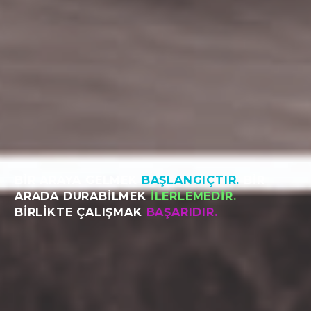
BİR ARAYA GELMEK
BAŞLANGIÇTIR.
BİR
ARADA DURABİLMEK
İLERLEMEDİR.
BİRLİKTE ÇALIŞMAK
BAŞARIDIR.